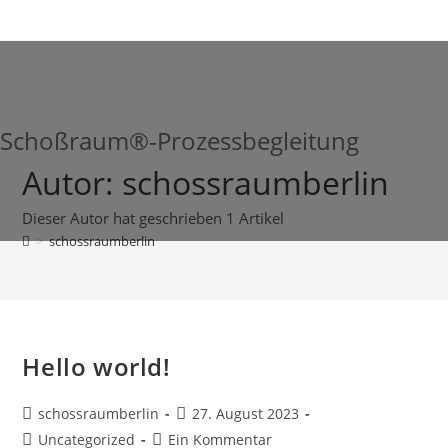
Zum
Inhalt
springen
Schoßraum®-Prozessbegleitung
Autor:
schossraumberlin
Dieser Autor hat geschrieben 1 Artikel
>
schossraumberlin
Hello world!
Beitrags-
Beitrag
schossraumberlin
27. August 2023
Autor:
veröffentlicht:
Beitrags-
Beitrags-
Uncategorized
Ein Kommentar